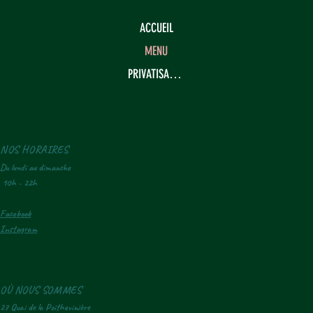
ACCUEIL
MENU
PRIVATISATION
NOS HORAIRES
Du lundi au dimanche
10h - 22h
Facebook
Instagram
OÙ NOUS SOMMES
27 Quai de la Poithevinière